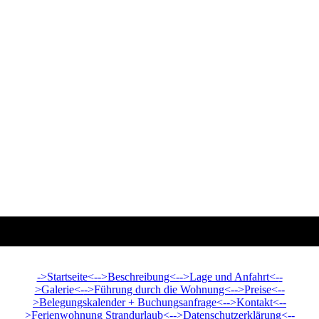
->Startseite<-
->Beschreibung<-
->Lage und Anfahrt<-
-
>Galerie<-
->Führung durch die Wohnung<-
->Preise<-
-
>Belegungskalender + Buchungsanfrage<-
->Kontakt<-
-
>Ferienwohnung Strandurlaub<-
->Datenschutzerklärung<-
-